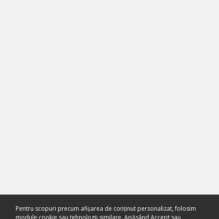
Pentru scopuri precum afișarea de conținut personalizat, folosim
module cookie sau tehnologii similare. Apăsând Accept sau