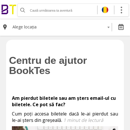
Organizează-ți activitatea
Listează-ți activitatea
Alege locația
Vinde bilete cu Booktes.com
Aplicația de control access
DESPRE NOI
Centru de ajutor
Despre noi
BookTes
Termeni și condiții pentru cumpărătorii de bilete
Termeni și condiții pentru organizatorii de evenimente
Politica de Confidențialitate
Politica cookie și publicitate
Am pierdut biletele sau am șters email-ul cu
biletele. Ce pot să fac?
Selectează moneda
Cum poți accesa biletele dacă le-ai pierdut sau
RON
le-ai șters din greșeală.
1 minut de lectură
EUR
USD