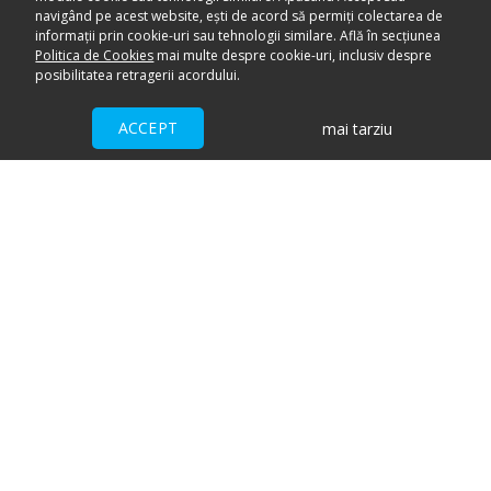
navigând pe acest website, ești de acord să permiți colectarea de
informații prin cookie-uri sau tehnologii similare. Află în secțiunea
Politica de Cookies
mai multe despre cookie-uri, inclusiv despre
posibilitatea retragerii acordului.
ACCEPT
mai tarziu
Ai nevoie de ajutor?
CENTRU DE AJUTOR