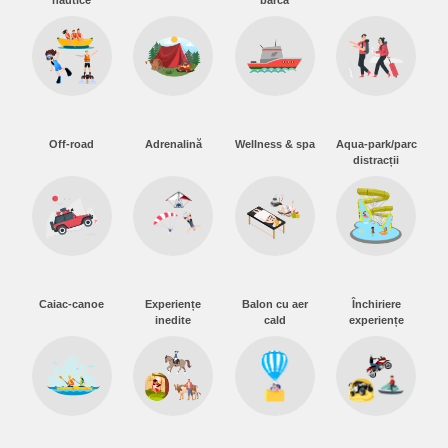
nautice
barca
Off-road
Adrenalină
Wellness & spa
Aqua-park/parc
distracții
Caiac-canoe
Experiențe
Balon cu aer
Închiriere
inedite
cald
experiențe