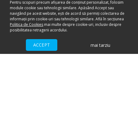
Pentru scopuri precum afișarea de conținut personalizat, folosim
module cookie sau tehnologii similare. Apăsând Accept sau
navigând pe acest website, ești de acord să permiți colectarea de
informații prin cookie-uri sau tehnologii similare. Află în secțiunea
Politica de Cookies
mai multe despre cookie-uri, inclusiv despre
posibilitatea retragerii acordului.
ACCEPT
mai tarziu
Ai nevoie de ajutor?
CENTRU DE AJUTOR