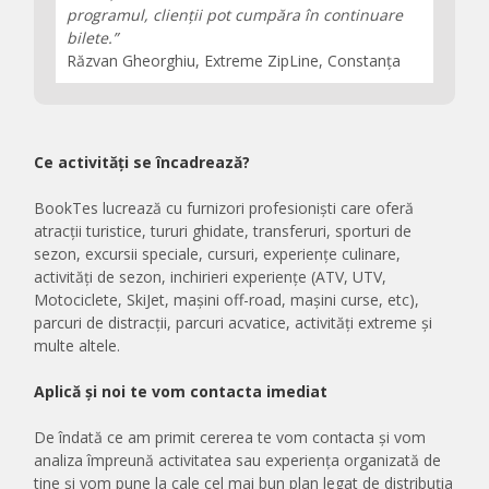
programul, clienții pot cumpăra în continuare
bilete.”
Răzvan Gheorghiu, Extreme ZipLine, Constanța
Ce activități se încadrează?
BookTes lucrează cu furnizori profesioniști care oferă
atracții turistice, tururi ghidate, transferuri, sporturi de
sezon, excursii speciale, cursuri, experiențe culinare,
activități de sezon, inchirieri experiențe (ATV, UTV,
Motociclete, SkiJet, mașini off-road, mașini curse, etc),
parcuri de distracții, parcuri acvatice, activități extreme și
multe altele.
Aplică și noi te vom contacta imediat
De îndată ce am primit cererea te vom contacta și vom
analiza împreună activitatea sau experiența organizată de
tine și vom pune la cale cel mai bun plan legat de distribuția