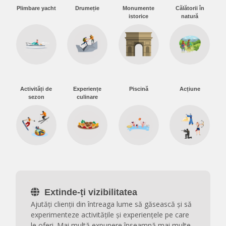
Plimbare yacht
Drumeție
Monumente
Călătorii în
istorice
natură
Activități de
Experiențe
Piscină
Acțiune
sezon
culinare
Extinde-ți vizibilitatea
Ajutăți clienții din întreaga lume să găsească și să
experimenteze activitățile și experiențele pe care
le oferi. Mai multă expunere înseamnă mai multe