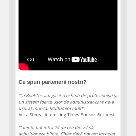
Ce spun partenerii nostri?
“La BookTes am gasit o echipă de profesioniști și
un sistem foarte ușor de administrat care ne-a
ușurat munca. Mulțumim mult!”.
Anita Sterea, Interesting Times Bureau, București
“Clienții pot intra 24 de ore din 24 să
achiziționeze bilete. Chiar dacă noi am incheiat